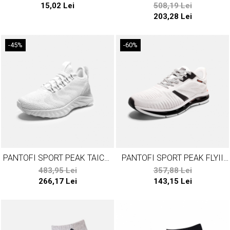
CRAFT ALBE
PEAK TEAMROMANIA19
15,02 Lei
508,19 Lei
ALB/ROSU
203,28 Lei
-45%
-60%
PANTOFI SPORT PEAK TAICHI
PANTOFI SPORT PEAK FLYII
KING TOKYO21 ALB
VII DAMA ALB
483,95 Lei
357,88 Lei
266,17 Lei
143,15 Lei