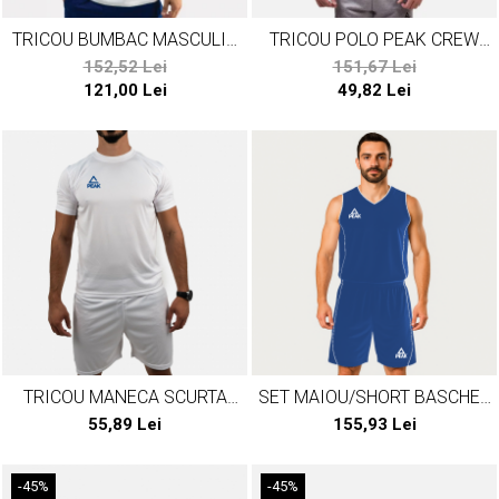
TRICOU BUMBAC MASCULIN
TRICOU POLO PEAK CREW
TEAMROMANIA PARIS24 ALB
ALBASTRU
152,52 Lei
151,67 Lei
121,00 Lei
49,82 Lei
TRICOU MANECA SCURTA
SET MAIOU/SHORT BASCHET
POLY PEAK TEAM23 ALB
PEAK JUNGLE ALBASTRU/ALB
55,89 Lei
155,93 Lei
-45%
-45%