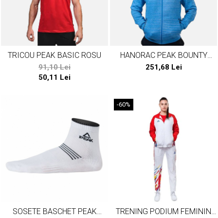
TRICOU PEAK BASIC ROSU
HANORAC PEAK BOUNTY
ALBASTRU
91,10 Lei
251,68 Lei
50,11 Lei
-60%
SOSETE BASCHET PEAK
TRENING PODIUM FEMININ