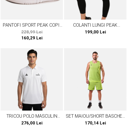
PANTOFI SPORT PEAK COPII
COLANTI LUNGI PEAK
CASUAL LOW TOP ALB
NADIA1976
228,99 Lei
199,00 Lei
160,29 Lei
TRICOU POLO MASCULIN
SET MAIOU/SHORT BASCHET
PEAK NADIA1976
REVERSIBIL PEAK S3BALL
276,00 Lei
170,14 Lei
VERDEFLUO/NEGRU