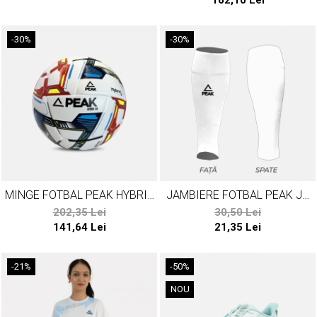
162,10 Lei
-30%
-30%
MINGE FOTBAL PEAK HYBRID
JAMBIERE FOTBAL PEAK JR
3.0 ROSU/ALBASTRU
ALB
202,35 Lei
30,50 Lei
141,64 Lei
21,35 Lei
-21%
-50%
NOU