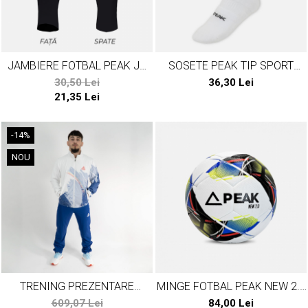
JAMBIERE FOTBAL PEAK JR
SOSETE PEAK TIP SPORT
NEGRU
ALBE
30,50 Lei
36,30 Lei
21,35 Lei
-14%
NOU
TRENING PREZENTARE
MINGE FOTBAL PEAK NEW 2.0
TEAMROMANIA PARIS24
ALB/MULTICOLOR
609,07 Lei
84,00 Lei