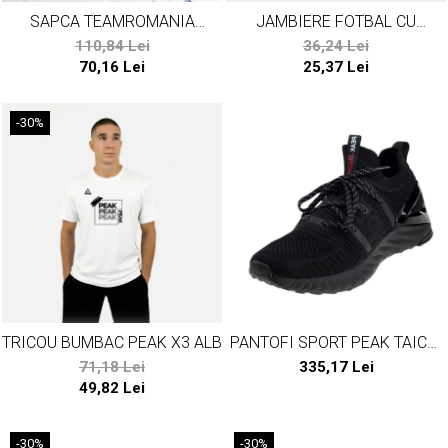
SAPCA TEAMROMANIA
JAMBIERE FOTBAL CU
PARIS24
SOSETA PEAK NEGRU
110,84 Lei
36,24 Lei
70,16 Lei
25,37 Lei
-30%
TRICOU BUMBAC PEAK X3 ALB
PANTOFI SPORT PEAK TAICHI
RUNNING NEGRU
71,18 Lei
335,17 Lei
49,82 Lei
-30%
-30%