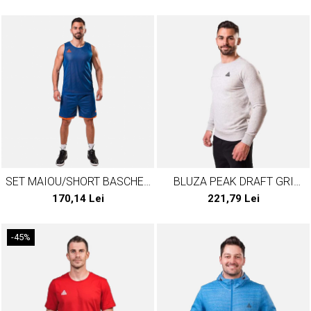
SET MAIOU/SHORT BASCHET
BLUZA PEAK DRAFT GRI
REVERSIBIL PEAK S3BALL
MELANJ
170,14 Lei
221,79 Lei
ALBASTRU/PORTOCALIU
-45%