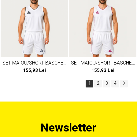
SET MAIOU/SHORT BASCHET
SET MAIOU/SHORT BASCHET
PEAK JUNGLE ALB/NEGRU
PEAK JUNGLE ALB/ROSU
155,93 Lei
155,93 Lei
1
2
3
4
Newsletter