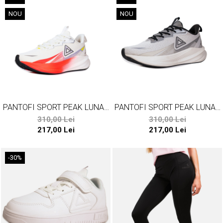
NOU
NOU
PANTOFI SPORT PEAK LUNAR
PANTOFI SPORT PEAK LUNAR
ROCK ALB FEMININ
ROCK GRI MASCULIN
310,00 Lei
310,00 Lei
217,00 Lei
217,00 Lei
-30%