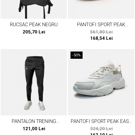
RUCSAC PEAK NEGRU
PANTOFI SPORT PEAK
ADDICTED DAMA GRI/ROZ
205,70 Lei
561,80 Lei
168,54 Lei
-50%
PANTALON TRENING
PANTOFI SPORT PEAK EASY
POLIESTER PEAK TEAM23
LUXURY FASHION ALB
121,00 Lei
324,20 Lei
NEGRU