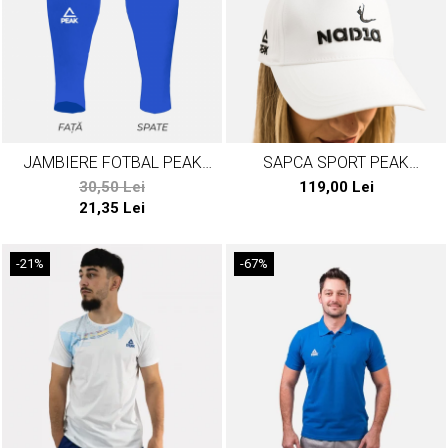
JAMBIERE FOTBAL PEAK
SAPCA SPORT PEAK
ALBASTRU
NADIA1976
30,50 Lei
119,00 Lei
21,35 Lei
-21%
-67%