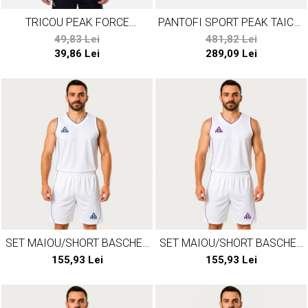
TRICOU PEAK FORCE
PANTOFI SPORT PEAK TAICHI
ALBASTRU
NEGRU/ROSU
49,83 Lei
481,82 Lei
39,86 Lei
289,09 Lei
SET MAIOU/SHORT BASCHET
SET MAIOU/SHORT BASCHET
PEAK JUNGLE ALB/ALBASTRU
PEAK JUNGLE ALB/MOV
155,93 Lei
155,93 Lei