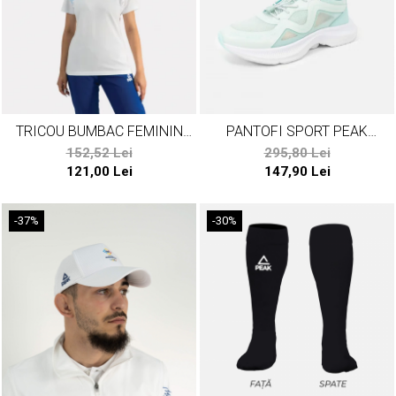
TRICOU BUMBAC FEMININ
PANTOFI SPORT PEAK
TEAMROMANIA PARIS24
RUNNER VERDE
152,52 Lei
295,80 Lei
121,00 Lei
147,90 Lei
-37%
-30%