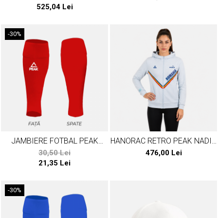
525,04 Lei
-30%
JAMBIERE FOTBAL PEAK
HANORAC RETRO PEAK NADIA
ROSU
1976
30,50 Lei
476,00 Lei
21,35 Lei
-30%