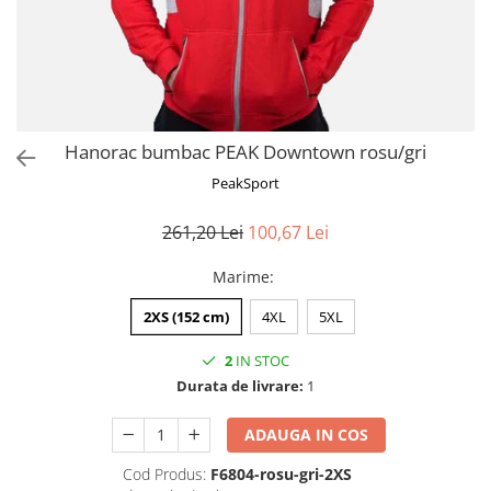
Hanorac bumbac PEAK Downtown rosu/gri
PeakSport
261,20 Lei
100,67 Lei
Marime
:
2XS (152 cm)
4XL
5XL
2
IN STOC
Durata de livrare:
1
ADAUGA IN COS
Cod Produs:
F6804-rosu-gri-2XS