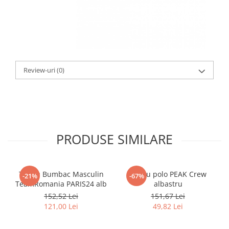
Review-uri
(0)
PRODUSE SIMILARE
Tricou Bumbac Masculin
Tricou polo PEAK Crew
-21%
-67%
TeamRomania PARIS24 alb
albastru
152,52 Lei
151,67 Lei
121,00 Lei
49,82 Lei