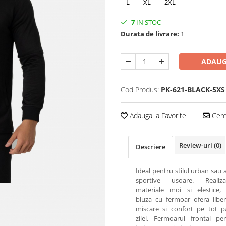
L
XL
2XL
7
IN STOC
Durata de livrare:
1
ADAUG
Cod Produs:
PK-621-BLACK-5XS
Adauga la Favorite
Cere 
Review-uri
(0)
Descriere
Ideal pentru stilul urban sau a
sportive usoare. Realiz
materiale moi si elestice, 
bluza cu fermoar ofera libe
miscare si confort pe tot p
zilei. Fermoarul frontal pe