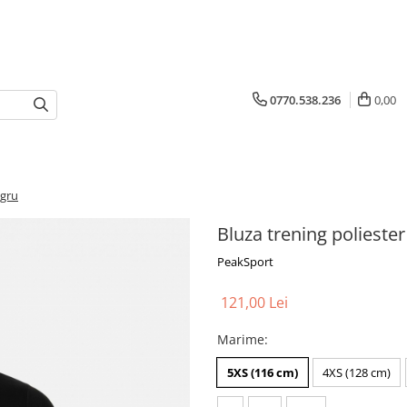
0770.538.236
0,00
egru
Bluza trening poliest
PeakSport
121,00 Lei
Marime
:
5XS (116 cm)
4XS (128 cm)