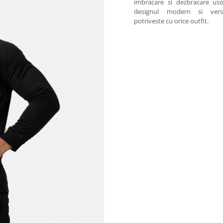
imbracare si dezbracare uso
designul modern si vers
potriveste cu orice outfit.