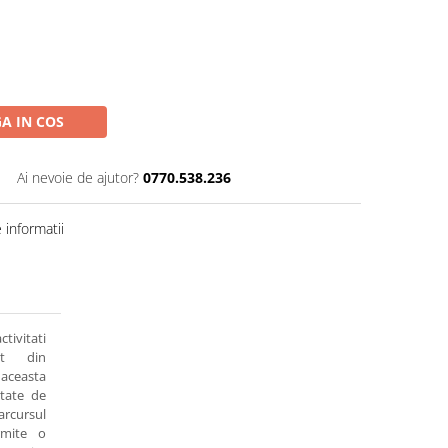
A IN COS
Ai nevoie de ajutor?
0770.538.236
informatii
ctivitati
at din
aceasta
rtate de
arcursul
rmite o