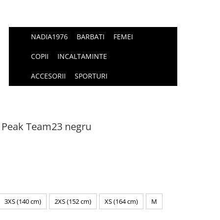
NADIA1976
BARBATI
FEMEI
COPII
INCALTAMINTE
ACCESORII
SPORTURI
er Peak Team23 negru
3XS (140 cm)
2XS (152 cm)
XS (164 cm)
M