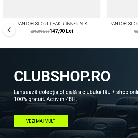
PANTOFI SPORT PEAK RUNNER ALB
PANTOFI SPO
147,90 Lei
295,80 Lei
32
CLUBSHOP.RO
Lansează colecția oficială a clubului tău + shop onl
100% gratuit. Activ în 48H.
VEZI MAI MULT