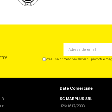
stre
Vreau sa primesc newsletter cu promotiile maga
Date Comerciale
ată
SC MARPLUS SRL
tur
J26/1617/2003