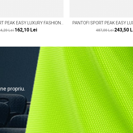
RT PEAK EASY LUXURY FASHION
PANTOFI SPORT PEAK EASY LU
ALB/NEGRU
ALB/MOV
162,10 Lei
243,50 L
4,20 Lei
487,00 Lei
ine propriu.