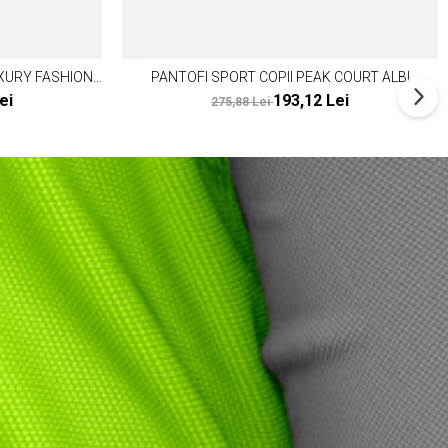
XURY FASHION
PANTOFI SPORT COPII PEAK COURT ALBI
ei
193,12 Lei
275,88 Lei