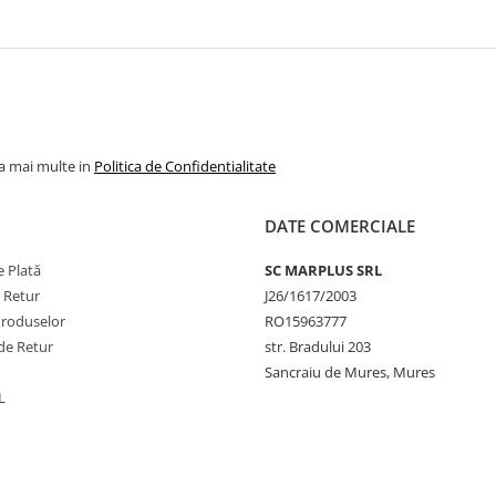
la mai multe in
Politica de Confidentialitate
DATE COMERCIALE
 Plată
SC MARPLUS SRL
e Retur
J26/1617/2003
Produselor
RO15963777
de Retur
str. Bradului 203
Sancraiu de Mures, Mures
L