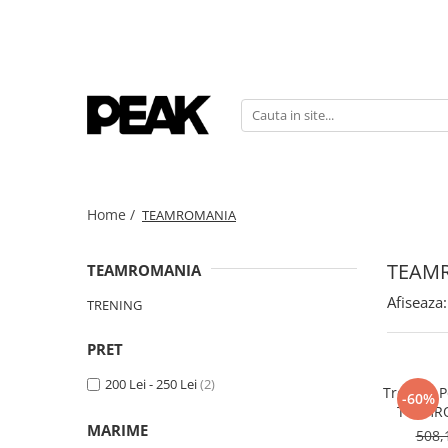
Home /
TEAMROMANIA
TEAM
TEAMROMANIA
Afiseaza:
TRENING
PRET
200 Lei - 250 Lei
(2)
Trening 
-60%
TeamRO
MARIME
508,