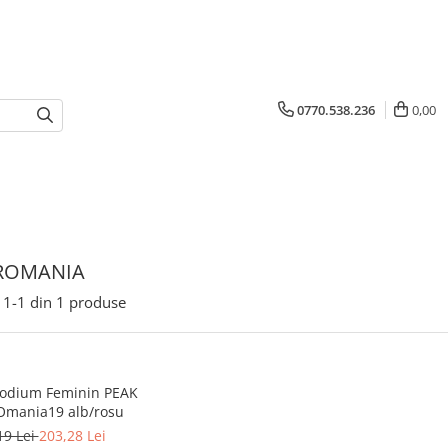
0770.538.236
0,00
ROMANIA
1-
1
din
1
produse
Podium Feminin PEAK
mania19 alb/rosu
19 Lei
203,28 Lei