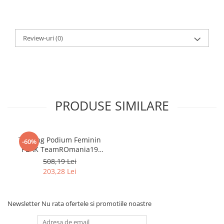
Review-uri
(0)
PRODUSE SIMILARE
Trening Podium Feminin
-60%
PEAK TeamROmania19
alb/rosu
508,19 Lei
203,28 Lei
Newsletter
Nu rata ofertele si promotiile noastre