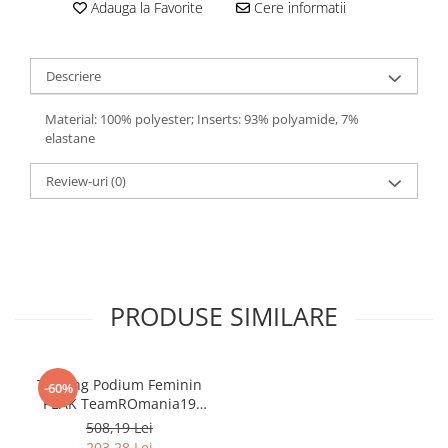
Adauga la Favorite
Cere informatii
Descriere
Material: 100% polyester; Inserts: 93% polyamide, 7%
elastane
Review-uri
(0)
PRODUSE SIMILARE
Trening Podium Feminin
-60%
PEAK TeamROmania19
alb/rosu
508,19 Lei
203,28 Lei