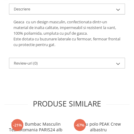
Descriere
Geaca cu un design masculin, confectionata dintr-un
material de inalta calitate, impermeabil si rezistent la vant,
100% poliamida, umpluta cu puf de gasca.
Este dotata cu buzunare laterale cu fermoar, fermoar frontal
cu protectie pentru gat.
Review-uri
(0)
PRODUSE SIMILARE
Tricou Bumbac Masculin
Tricou polo PEAK Crew
-21%
-67%
TeamRomania PARIS24 alb
albastru