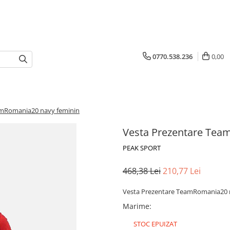
0770.538.236
0,00
amRomania20 navy feminin
Vesta Prezentare Tea
PEAK SPORT
468,38 Lei
210,77 Lei
Vesta Prezentare TeamRomania20 
Marime
:
STOC EPUIZAT