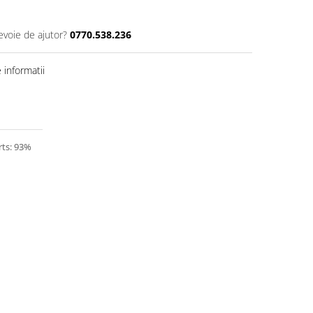
evoie de ajutor?
0770.538.236
informatii
rts: 93%