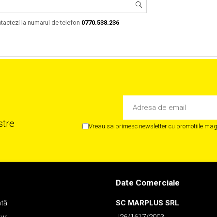
ntactezi la numarul de telefon
0770.538.236
stre
Vreau sa primesc newsletter cu promotiile maga
Date Comerciale
ată
SC MARPLUS SRL