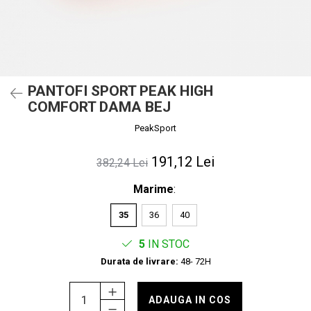
PANTOFI SPORT PEAK HIGH
COMFORT DAMA BEJ
PeakSport
191,12 Lei
382,24 Lei
Marime
:
35
36
40
5
IN STOC
Durata de livrare:
48- 72H
ADAUGA IN COS