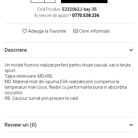
Cod Produs:
E232062J-bej-35
Ai nevoie de ajutor?
0770.538.236
Adauga la Favorite
Cere informatii
Descriere
Un model frumos realizat perfect pentru tinute casual, cat si tinute
sport.
Talpa exterioara: MD+RB;
MD: Material mixt din spuma EVA realizate prin compersie la
temperaturi mari.Usor, flexibil cu performanta buna in absorbtia
socurilor.
RB: Cauciuc turnat prin presare la cald.
Review-uri
(0)