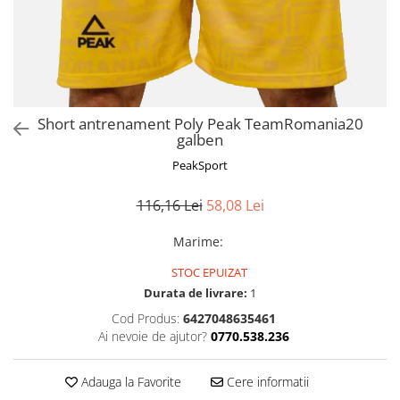
Short antrenament Poly Peak TeamRomania20
galben
PeakSport
116,16 Lei
58,08 Lei
Marime
:
STOC EPUIZAT
Durata de livrare:
1
Cod Produs:
6427048635461
Ai nevoie de ajutor?
0770.538.236
Adauga la Favorite
Cere informatii