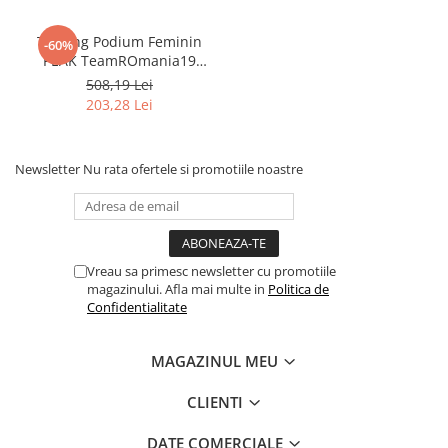
Trening Podium Feminin
-60%
PEAK TeamROmania19
alb/rosu
508,19 Lei
203,28 Lei
Newsletter
Nu rata ofertele si promotiile noastre
Vreau sa primesc newsletter cu promotiile
magazinului. Afla mai multe in
Politica de
Confidentialitate
MAGAZINUL MEU
CLIENTI
DATE COMERCIALE