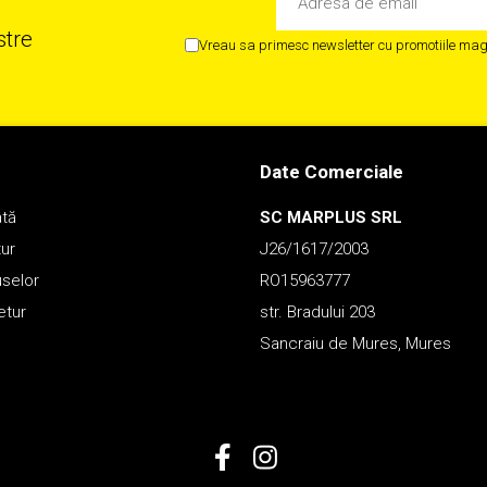
stre
Vreau sa primesc newsletter cu promotiile maga
Date Comerciale
ată
SC MARPLUS SRL
tur
J26/1617/2003
uselor
RO15963777
etur
str. Bradului 203
Sancraiu de Mures, Mures