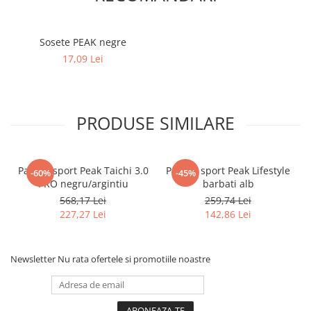
Sosete PEAK negre
17,09 Lei
PRODUSE SIMILARE
Pantofi sport Peak Taichi 3.0
Pantofi sport Peak Lifestyle
-60%
-45%
PRO negru/argintiu
barbati alb
568,17 Lei
259,74 Lei
227,27 Lei
142,86 Lei
Newsletter
Nu rata ofertele si promotiile noastre