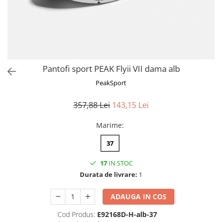
Pantofi sport PEAK Flyii VII dama alb
PeakSport
357,88 Lei
143,15 Lei
Marime
:
37
17
IN STOC
Durata de livrare:
1
ADAUGA IN COS
Cod Produs:
E92168D-H-alb-37