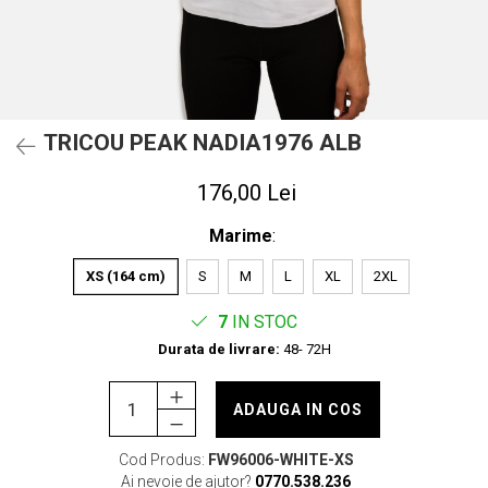
TRICOU PEAK NADIA1976 ALB
176,00 Lei
Marime
:
XS (164 cm)
S
M
L
XL
2XL
7
IN STOC
Durata de livrare:
48- 72H
ADAUGA IN COS
Cod Produs:
FW96006-WHITE-XS
Ai nevoie de ajutor?
0770.538.236