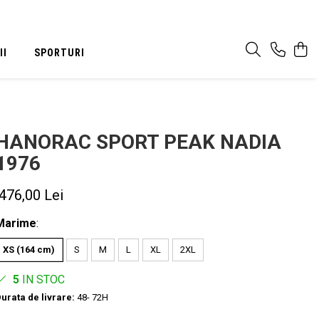
II
SPORTURI
HANORAC SPORT PEAK NADIA
1976
476,00 Lei
Marime
:
XS (164 cm)
S
M
L
XL
2XL
5
IN STOC
urata de livrare:
48- 72H