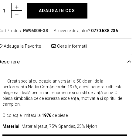
ADAUGA IN COS
od Produs:
FW96008-XS
Ai nevoie de ajutor?
0770.538.236
Adauga la Favorite
Cere informatii
Descriere
Creat special cu ocazia aniversării a 50 de ani de la
performanța Nadia Comăneci din 1976, acest hanorac alb este
alegerea ideală pentru antrenamente și un stil de viață activ. O
piesă simbolică ce celebrează excelența, motivația și spiritul de
campion.
O colecție limitată la
1976
de piese!
Material:
Material țesut, 75% Spandex, 25% Nylon