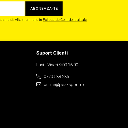
zinului. Afla mai multe in
Politica de Confidentialitate
Suport Clienti
Luni - Vineri 9:00-16:00
0770.538.236
online@peaksport.ro