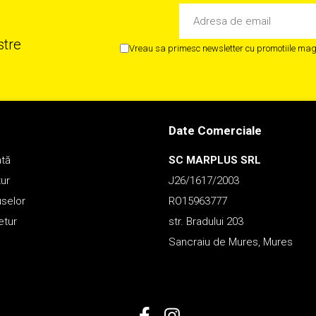
stre
Vreau sa primesc newsletter cu promotiile maga
Date Comerciale
ată
SC MARPLUS SRL
tur
J26/1617/2003
uselor
RO15963777
etur
str. Bradului 203
Sancraiu de Mures, Mures