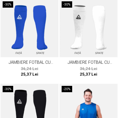
-30%
-30%
JAMBIERE FOTBAL CU
JAMBIERE FOTBAL CU
SOSETA PEAK ALBASTRU
SOSETA PEAK ALB
36,24 Lei
36,24 Lei
25,37 Lei
25,37 Lei
-30%
-20%