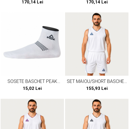
REVERSIBIL PEAK S3BALL
REVERSIBIL PEAK S3BALL
170,14 Lei
170,14 Lei
VERDEFLUO/NEGRU
ALBASTRU/PORTOCALIU
SOSETE BASCHET PEAK
SET MAIOU/SHORT BASCHET
CRAFT ALBE
PEAK JUNGLE ALB/ALBASTRU
15,02 Lei
155,93 Lei