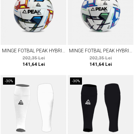
MINGE FOTBAL PEAK HYBRID
MINGE FOTBAL PEAK HYBRID
3.0 ROSU/ALBASTRU
3.0 ALBASTRU
202,35 Lei
202,35 Lei
141,64 Lei
141,64 Lei
-30%
-30%