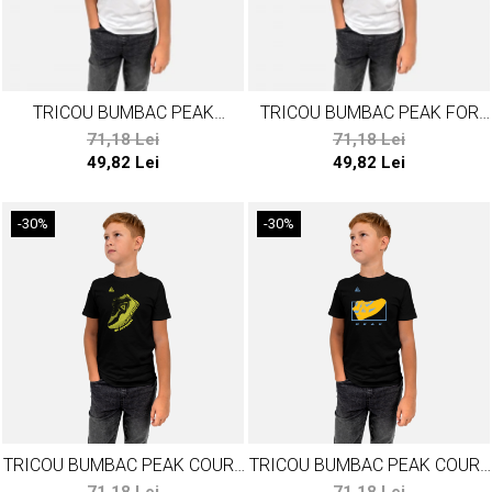
TRICOU BUMBAC PEAK
TRICOU BUMBAC PEAK FOR
FREEFLOW ALB
THE GAME ALB
71,18 Lei
71,18 Lei
49,82 Lei
49,82 Lei
-30%
-30%
TRICOU BUMBAC PEAK COURT
TRICOU BUMBAC PEAK COURT
I NEGRU
II NEGRU