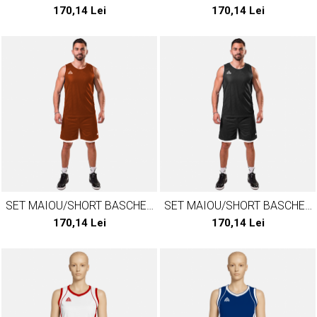
REVERSIBIL PEAK S3BALL
REVERSIBIL PEAK S3BALL
170,14 Lei
170,14 Lei
ALBASTRU/ALB
ALBASTRU/GALBEN
SET MAIOU/SHORT BASCHET
SET MAIOU/SHORT BASCHET
REVERSIBIL PEAK S3BALL
REVERSIBIL PEAK S3BALL
170,14 Lei
170,14 Lei
ROSU/ALB
NEGRU/ALB