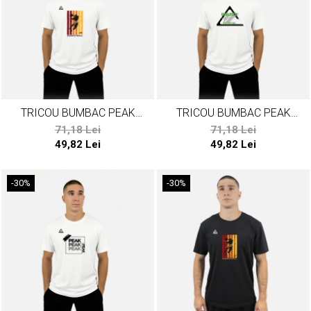
TRICOU BUMBAC PEAK
TRICOU BUMBAC PEAK
BASKETBALL ALB
POTENTIAL ALB
71,18 Lei
71,18 Lei
49,82 Lei
49,82 Lei
-30%
-30%