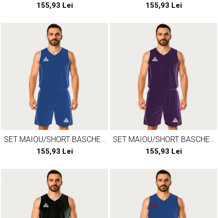
PEAK JUNGLE ALB/ROSU
PEAK JUNGLE ALB/VERDE
155,93 Lei
155,93 Lei
SET MAIOU/SHORT BASCHET
SET MAIOU/SHORT BASCHET
PEAK JUNGLE ALBASTRU/ALB
PEAK JUNGLE MOV/ALB
155,93 Lei
155,93 Lei