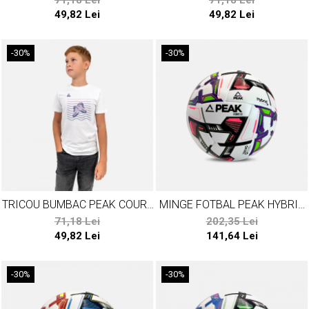
71,18 Lei
71,18 Lei
49,82 Lei
49,82 Lei
-30%
-30%
TRICOU BUMBAC PEAK COURT
MINGE FOTBAL PEAK HYBRID
II ALB
3.0 ROZ
71,18 Lei
202,35 Lei
49,82 Lei
141,64 Lei
-30%
-30%