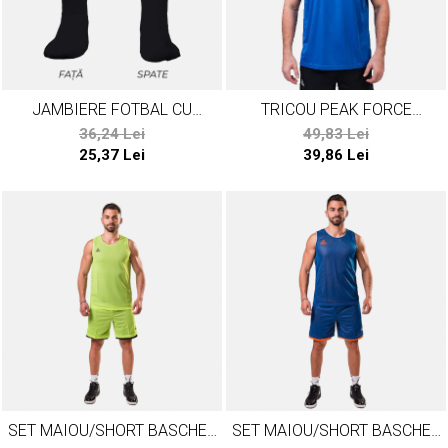
JAMBIERE FOTBAL CU
TRICOU PEAK FORCE
SOSETA PEAK NEGRU
ALBASTRU
36,24 Lei
49,83 Lei
25,37 Lei
39,86 Lei
SET MAIOU/SHORT BASCHET
SET MAIOU/SHORT BASCHET