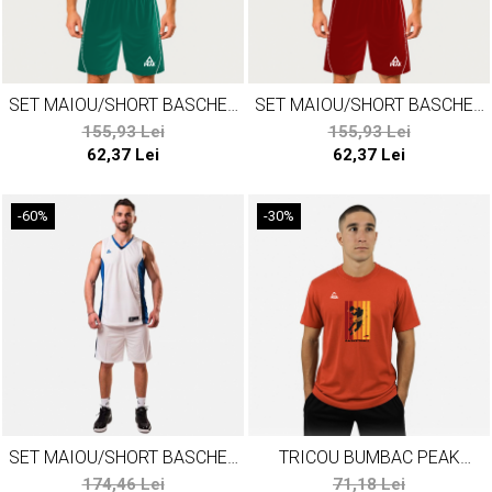
SET MAIOU/SHORT BASCHET
SET MAIOU/SHORT BASCHET
PEAK JUNGLE VERDE/ALB
PEAK JUNGLE ROSU/ALB
155,93 Lei
155,93 Lei
62,37 Lei
62,37 Lei
-60%
-30%
SET MAIOU/SHORT BASCHET
TRICOU BUMBAC PEAK
PEAK FLOATER
BASKETBALL ROSU
174,46 Lei
71,18 Lei