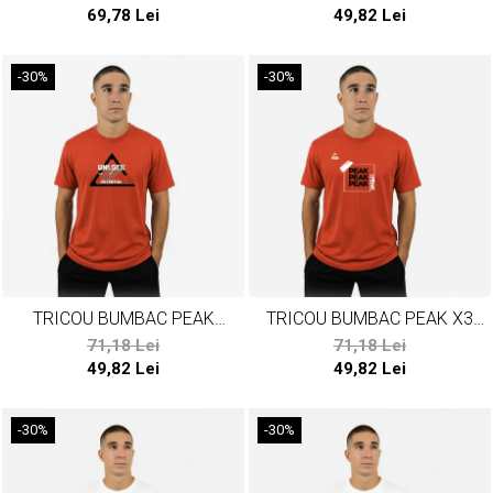
ALB/ALBASTRU/NAVY
69,78 Lei
49,82 Lei
-30%
-30%
TRICOU BUMBAC PEAK
TRICOU BUMBAC PEAK X3
POTENTIAL ROSU
ROSU
71,18 Lei
71,18 Lei
49,82 Lei
49,82 Lei
-30%
-30%