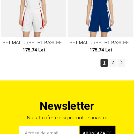
SET MAIOU/SHORT BASCHET
SET MAIOU/SHORT BASCHET
DAMA PEAK JUMP ALB/ROSU
DAMA PEAK JUMP
175,74 Lei
175,74 Lei
ALBASTRU/ALB
1
2
Newsletter
Nu rata ofertele si promotiile noastre