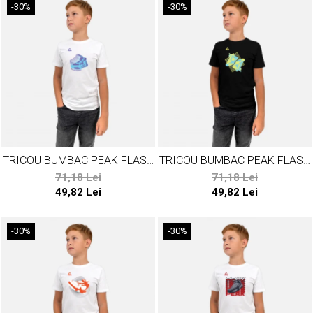
-30%
-30%
TRICOU BUMBAC PEAK FLASH
TRICOU BUMBAC PEAK FLASH
ALB
NEGRU
71,18 Lei
71,18 Lei
49,82 Lei
49,82 Lei
-30%
-30%