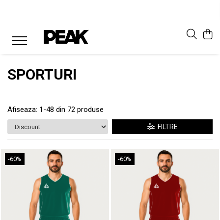
SPORTURI
Afiseaza:
1-
48
din
72
produse
FILTRE
-60%
-60%