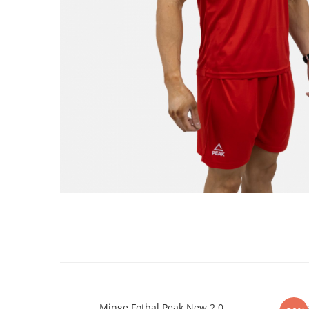
Minge Fotbal Peak New 2.0
J