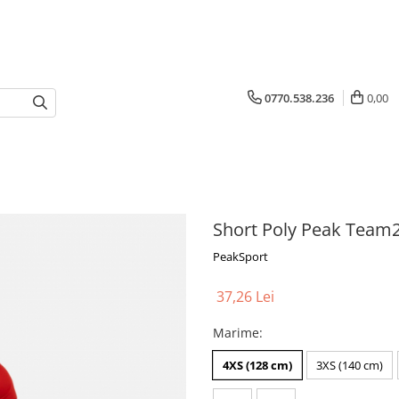
0770.538.236
0,00
Short Poly Peak Team
PeakSport
37,26 Lei
Marime
:
4XS (128 cm)
3XS (140 cm)