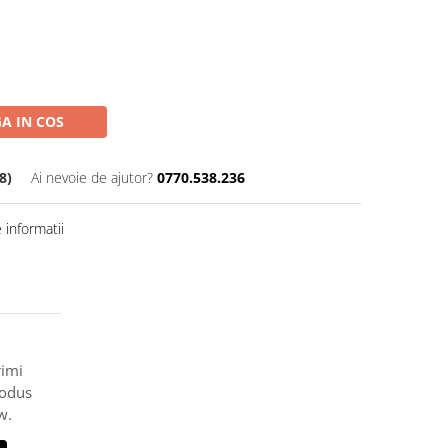
A IN COS
8)
Ai nevoie de ajutor?
0770.538.236
informatii
rimi
rodus
w.