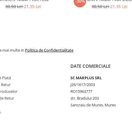
-30%
30,50 Lei
21,35 Lei
30,50 Lei
21,35 Lei
la mai multe in
Politica de Confidentialitate
DATE COMERCIALE
 Plată
SC MARPLUS SRL
e Retur
J26/1617/2003
Produselor
RO15963777
de Retur
str. Bradului 203
Sancraiu de Mures, Mures
L