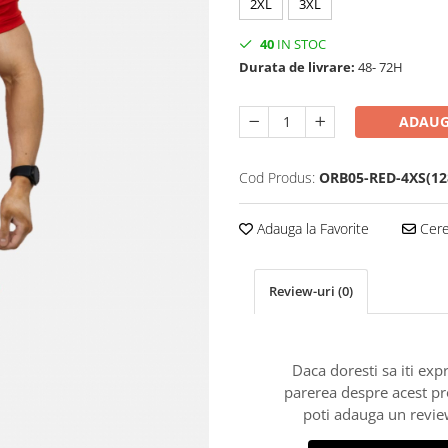
2XL
3XL
40
IN STOC
Durata de livrare:
48- 72H
ADAUG
Cod Produs:
ORB05-RED-4XS(12
Adauga la Favorite
Cere 
Review-uri
(0)
Daca doresti sa iti exp
parerea despre acest p
poti adauga un revie