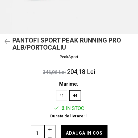
PANTOFI SPORT PEAK RUNNING PRO
ALB/PORTOCALIU
PeakSport
204,18 Lei
346,06 Lei
Marime
:
41
44
2
IN STOC
Durata de livrare:
1
ADAUGA IN COS