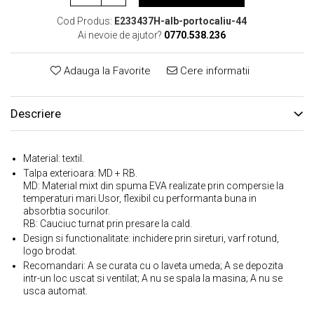
Cod Produs:
E233437H-alb-portocaliu-44
Ai nevoie de ajutor?
0770.538.236
Adauga la Favorite
Cere informatii
Descriere
Material: textil.
Talpa exterioara: MD + RB.
MD: Material mixt din spuma EVA realizate prin compersie la
temperaturi mari.Usor, flexibil cu performanta buna in
absorbtia socurilor.
RB: Cauciuc turnat prin presare la cald.
Design si functionalitate: inchidere prin sireturi, varf rotund,
logo brodat.
Recomandari: A se curata cu o laveta umeda; A se depozita
intr-un loc uscat si ventilat; A nu se spala la masina; A nu se
usca automat.