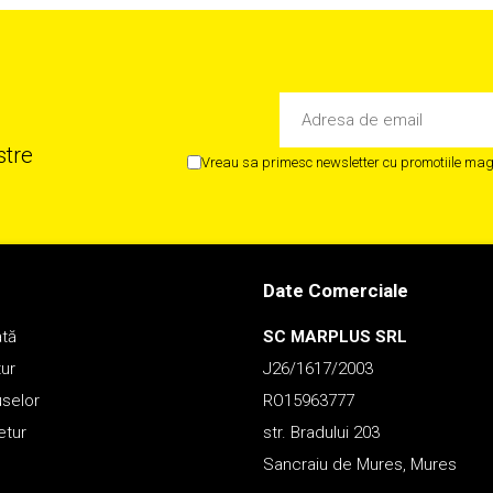
stre
Vreau sa primesc newsletter cu promotiile maga
Date Comerciale
ată
SC MARPLUS SRL
tur
J26/1617/2003
uselor
RO15963777
etur
str. Bradului 203
Sancraiu de Mures, Mures