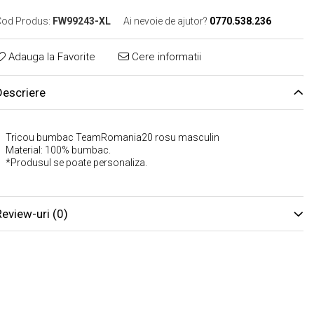
od Produs:
FW99243-XL
Ai nevoie de ajutor?
0770.538.236
Adauga la Favorite
Cere informatii
Descriere
Tricou bumbac TeamRomania20 rosu masculin
Material: 100% bumbac.
*Produsul se poate personaliza.
Review-uri
(0)