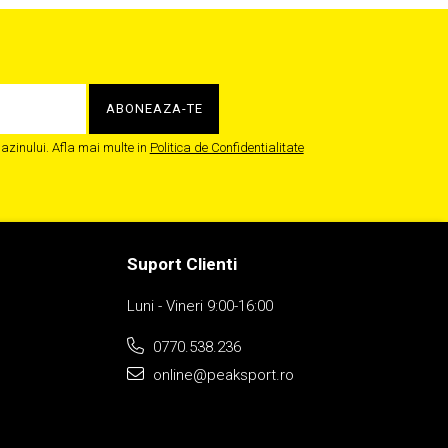
zinului. Afla mai multe in
Politica de Confidentialitate
Suport Clienti
Luni - Vineri 9:00-16:00
0770.538.236
online@peaksport.ro