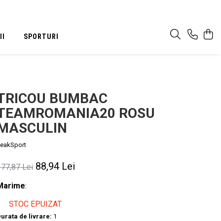
II
SPORTURI
TRICOU BUMBAC
TEAMROMANIA20 ROSU
MASCULIN
eakSport
88,94 Lei
177,87 Lei
Marime
:
STOC EPUIZAT
urata de livrare:
1