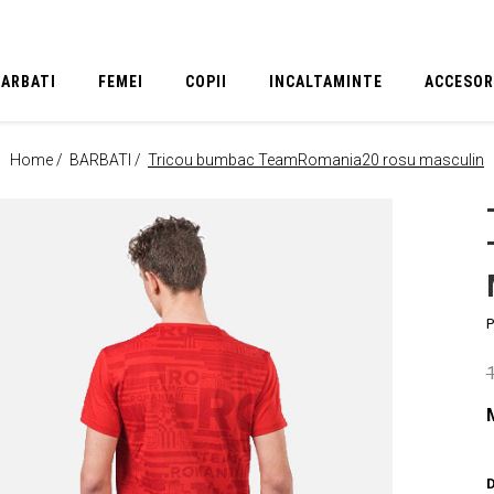
BARBATI
FEMEI
COPII
INCALTAMINTE
ACCESOR
Home /
BARBATI /
Tricou bumbac TeamRomania20 rosu masculin
P
D