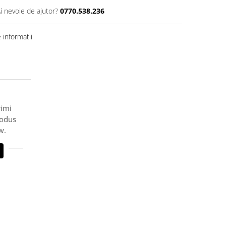
i nevoie de ajutor?
0770.538.236
informatii
rimi
rodus
w.