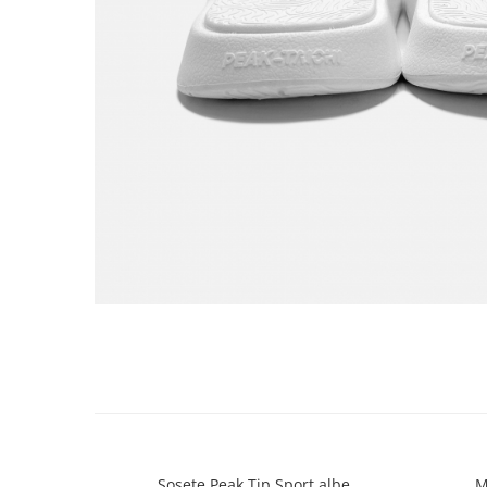
Sosete Peak Tip Sport albe
M