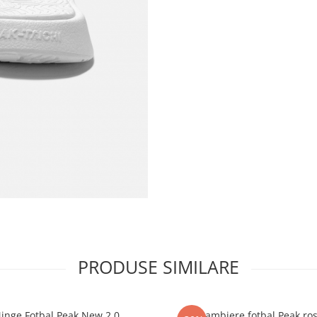
PRODUSE SIMILARE
inge Fotbal Peak New 2.0
Jambiere fotbal Peak ro