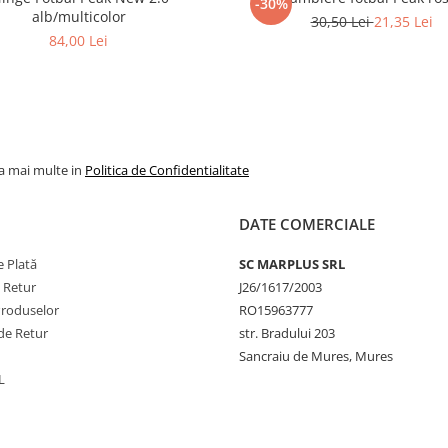
-30%
alb/multicolor
30,50 Lei
21,35 Lei
84,00 Lei
la mai multe in
Politica de Confidentialitate
DATE COMERCIALE
 Plată
SC MARPLUS SRL
e Retur
J26/1617/2003
Produselor
RO15963777
de Retur
str. Bradului 203
Sancraiu de Mures, Mures
L