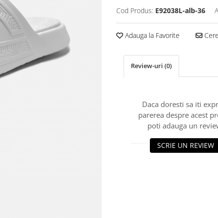
Cod Produs:
E92038L-alb-36
A
Adauga la Favorite
Cere 
Review-uri
(0)
Daca doresti sa iti exp
parerea despre acest p
poti adauga un revie
SCRIE UN REVIEW