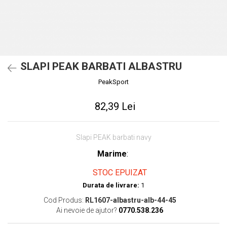
SLAPI PEAK BARBATI ALBASTRU
PeakSport
82,39 Lei
Slapi PEAK barbati navy
Marime
:
STOC EPUIZAT
Durata de livrare:
1
Cod Produs:
RL1607-albastru-alb-44-45
Ai nevoie de ajutor?
0770.538.236