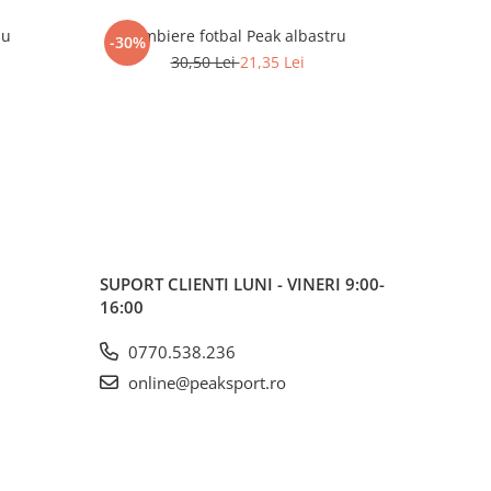
su
Jambiere fotbal Peak albastru
Jambi
-30%
-30%
30,50 Lei
21,35 Lei
SUPORT CLIENTI
LUNI - VINERI 9:00-
16:00
0770.538.236
online@peaksport.ro