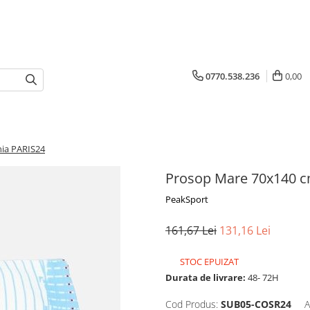
0770.538.236
0,00
ia PARIS24
Prosop Mare 70x140 
PeakSport
161,67 Lei
131,16 Lei
STOC EPUIZAT
Durata de livrare:
48- 72H
Cod Produs:
SUB05-COSR24
A