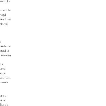
tițiilor
istent la
viață
nându-și
iar și
a
pentru a
cută la
rt maxim
ită
e și
este
sportat,
 mereu
are a
a la
iliarde