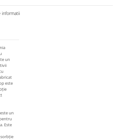
informatii
nia
ru
ste un
ivii
cu
abricat
op este
bție
ct
 este un
 pentru
a. Este
bsorbție