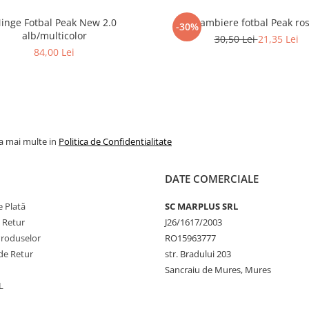
inge Fotbal Peak New 2.0
Jambiere fotbal Peak ro
-30%
alb/multicolor
30,50 Lei
21,35 Lei
84,00 Lei
la mai multe in
Politica de Confidentialitate
DATE COMERCIALE
 Plată
SC MARPLUS SRL
e Retur
J26/1617/2003
Produselor
RO15963777
de Retur
str. Bradului 203
Sancraiu de Mures, Mures
L