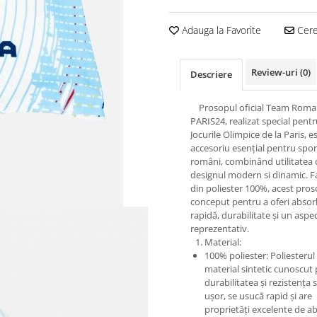
Adauga la Favorite
Cere 
Review-uri
(0)
Descriere
Prosopul oficial Team Roma
PARIS24, realizat special pent
Jocurile Olimpice de la Paris, e
accesoriu esențial pentru sport
români, combinând utilitatea 
designul modern si dinamic. F
din poliester 100%, acest pros
conceput pentru a oferi absor
rapidă, durabilitate și un aspe
reprezentativ.
Material:
100% poliester: Poliesterul
material sintetic cunoscut
durabilitatea și rezistența s
ușor, se usucă rapid și are
proprietăți excelente de a