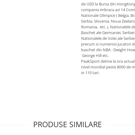
de USD la Bursa din HongKong
compania imbraca azi 14 Comi
Nationale Olimpice ( Belgia, Bra
Serbia, Slovenia, Noua Zeelan
Romania, etc. ), Nationalele d
Baschet ale Germaniei, Serbiei 
Nationalele de Volei ale Serbiei
precum si numerosi jucatori d
baschet din NBA : Dwight How
George Hill etc.
PeakSport detine la ora actual
nivel mondial peste 8000 de 
in 110 tari.
PRODUSE SIMILARE