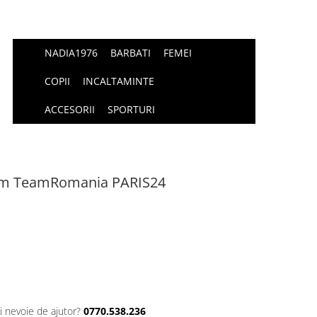
NADIA1976
BARBATI
FEMEI
COPII
INCALTAMINTE
ACCESORII
SPORTURI
cm TeamRomania PARIS24
i nevoie de ajutor?
0770.538.236