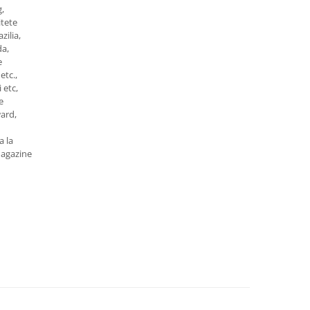
,
tete
zilia,
da,
e
etc.,
 etc,
e
ard,
a la
magazine