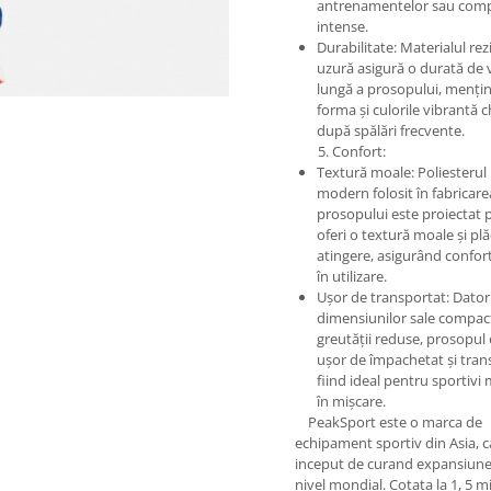
antrenamentelor sau compe
intense.
Durabilitate: Materialul rez
uzură asigură o durată de 
lungă a prosopului, menți
forma și culorile vibrantă ch
după spălări frecvente.
5. Confort:
Textură moale: Poliesterul
modern folosit în fabricare
prosopului este proiectat 
oferi o textură moale și plă
atingere, asigurând confo
în utilizare.
Ușor de transportat: Dator
dimensiunilor sale compact
greutății reduse, prosopul 
ușor de împachetat și tran
fiind ideal pentru sportivi
în mișcare.
PeakSport este o marca de
echipament sportiv din Asia, c
inceput de curand expansiune
nivel mondial. Cotata la 1, 5 m