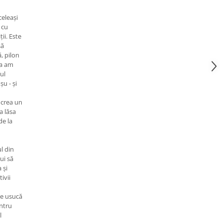
eleași
 cu
ții. Este
să
, pilon
ea am
gul
șu - și
 crea un
a lăsa
de la
l din
ui să
 și
ivii
se usucă
entru
l