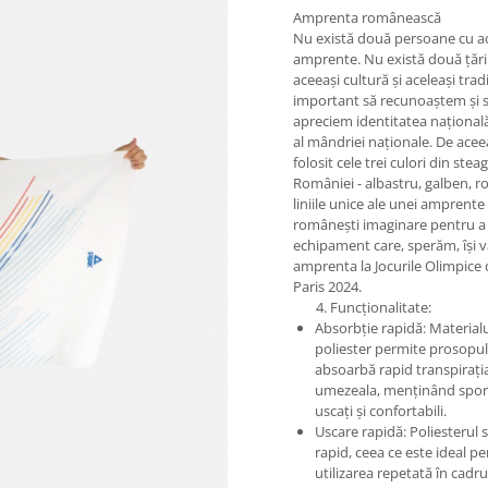
Amprenta românească
Nu există două persoane cu ac
amprente. Nu există două țări
aceeași cultură și aceleași tradi
important să recunoaștem și 
apreciem identitatea națională
al mândriei naționale. De ace
folosit cele trei culori din stea
României - albastru, galben, ro
liniile unice ale unei amprente
românești imaginare pentru a
echipament care, sperăm, își v
amprenta la Jocurile Olimpice 
Paris 2024.
4. Funcționalitate:
Absorbție rapidă: Materialu
poliester permite prosopul
absoarbă rapid transpirația
umezeala, menținând sport
uscați și confortabili.
Uscare rapidă: Poliesterul 
rapid, ceea ce este ideal p
utilizarea repetată în cadru