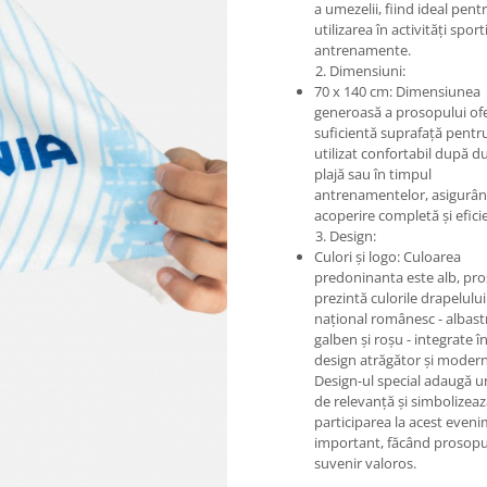
a umezelii, fiind ideal pent
utilizarea în activități sport
antrenamente.
2. Dimensiuni:
70 x 140 cm: Dimensiunea
generoasă a prosopului of
suficientă suprafață pentru
utilizat confortabil după du
plajă sau în timpul
antrenamentelor, asigurân
acoperire completă și efici
3. Design:
Culori și logo: Culoarea
predoninanta este alb, pr
prezintă culorile drapelului
național românesc - albast
galben și roșu - integrate î
design atrăgător și modern
Design-ul special adaugă u
de relevanță și simbolizea
participarea la acest even
important, făcând prosopu
suvenir valo