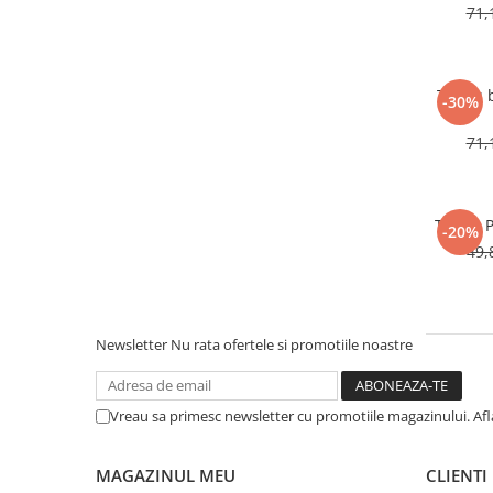
71,
Tricou 
-30%
71,
Tricou 
-20%
49,
Newsletter
Nu rata ofertele si promotiile noastre
Vreau sa primesc newsletter cu promotiile magazinului. Af
MAGAZINUL MEU
CLIENTI