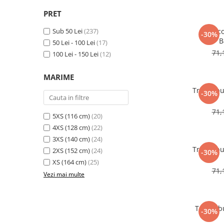
PRET
Sub 50 Lei
(237)
Tric
-30%
B
50 Lei - 100 Lei
(17)
71,
100 Lei - 150 Lei
(12)
MARIME
Tricou b
-30%
71,
5XS (116 cm)
(20)
4XS (128 cm)
(22)
3XS (140 cm)
(24)
Tricou b
2XS (152 cm)
(24)
-30%
XS (164 cm)
(25)
71,
Vezi mai multe
Tricou b
-30%