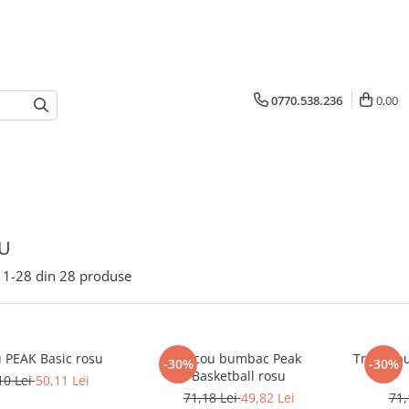
0770.538.236
0,00
U
1-
28
din
28
produse
u PEAK Basic rosu
Tricou bumbac Peak
Tricou b
-30%
-30%
Basketball rosu
10 Lei
50,11 Lei
71,18 Lei
49,82 Lei
71,