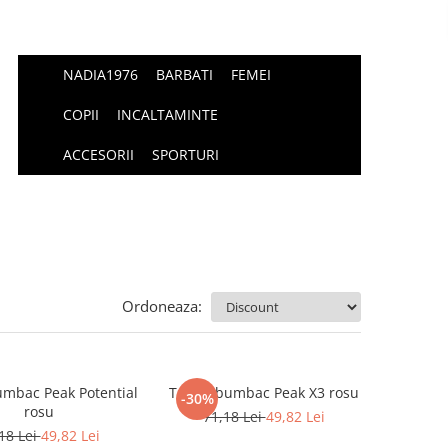
NADIA1976
BARBATI
FEMEI
COPII
INCALTAMINTE
ACCESORII
SPORTURI
Ordoneaza:
umbac Peak Potential
Tricou bumbac Peak X3 rosu
-30%
rosu
71,18 Lei
49,82 Lei
18 Lei
49,82 Lei