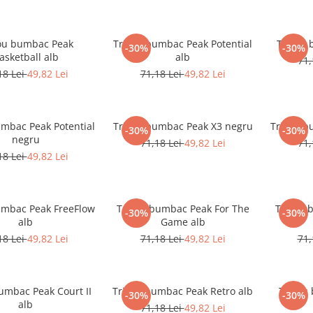
ou bumbac Peak
Tricou bumbac Peak Potential
Tricou 
-30%
-30%
asketball alb
alb
71,
18 Lei
49,82 Lei
71,18 Lei
49,82 Lei
umbac Peak Potential
Tricou bumbac Peak X3 negru
Tricou b
-30%
-30%
negru
71,18 Lei
49,82 Lei
71,
18 Lei
49,82 Lei
umbac Peak FreeFlow
Tricou bumbac Peak For The
Tricou 
-30%
-30%
alb
Game alb
18 Lei
49,82 Lei
71,18 Lei
49,82 Lei
71,
umbac Peak Court II
Tricou bumbac Peak Retro alb
Tricou
-30%
-30%
alb
71,18 Lei
49,82 Lei