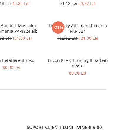
18 Lei
49,82 Lei
71,18 Lei
49,82 Lei
u Bumbac Masculin
Tricou Poly Alb TeamRomania
-21%
mania PARIS24 alb
PARIS24
52 Lei
121,00 Lei
152,52 Lei
121,00 Lei
u BeDifferent rosu
Tricou PEAK Training II barbati
negru
80,30 Lei
80,30 Lei
SUPORT CLIENTI
LUNI - VINERI 9:00-