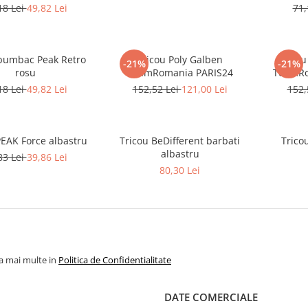
18 Lei
49,82 Lei
71,
bumbac Peak Retro
Tricou Poly Galben
Trico
-21%
-21%
rosu
TeamRomania PARIS24
TeamRo
18 Lei
49,82 Lei
152,52 Lei
121,00 Lei
152,
PEAK Force albastru
Tricou BeDifferent barbati
Trico
albastru
83 Lei
39,86 Lei
80,30 Lei
la mai multe in
Politica de Confidentialitate
DATE COMERCIALE