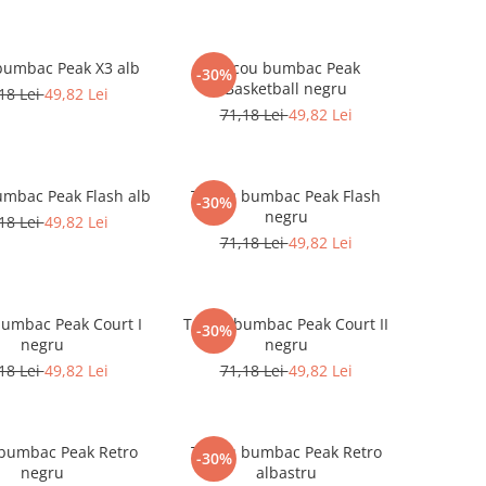
bumbac Peak X3 alb
Tricou bumbac Peak
-30%
Basketball negru
18 Lei
49,82 Lei
71,18 Lei
49,82 Lei
umbac Peak Flash alb
Tricou bumbac Peak Flash
-30%
negru
18 Lei
49,82 Lei
71,18 Lei
49,82 Lei
bumbac Peak Court I
Tricou bumbac Peak Court II
-30%
negru
negru
18 Lei
49,82 Lei
71,18 Lei
49,82 Lei
 bumbac Peak Retro
Tricou bumbac Peak Retro
-30%
negru
albastru