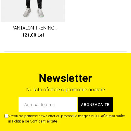
PANTALON TRENING
POLIESTER PEAK TEAM23
121,00 Lei
NEGRU
Newsletter
Nu rata ofertele si promotiile noastre
Vreau sa primesc newsletter cu promotiile magazinului. Afla mai multe
in
Politica de Confidentialitate