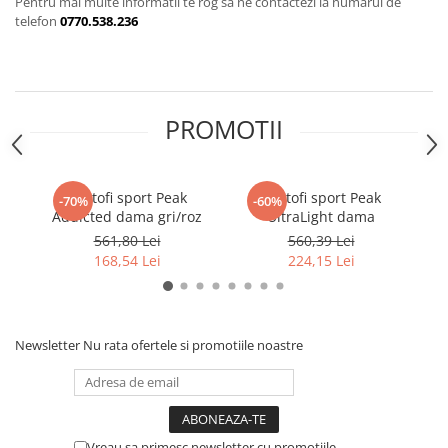
Pentru mai multe informatii te rog sa ne contactezi la numarul de
telefon
0770.538.236
PROMOTII
Pantofi sport Peak
Pantofi sport Peak
Tr
-70%
-60%
Addicted dama gri/roz
UltraLight dama
P
561,80 Lei
560,39 Lei
168,54 Lei
224,15 Lei
Newsletter
Nu rata ofertele si promotiile noastre
Vreau sa primesc newsletter cu promotiile