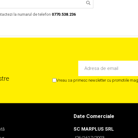
ntactezi la numarul de telefon
0770.538.236
stre
Vreau sa primesc newsletter cu promotiile maga
Date Comerciale
ată
SC MARPLUS SRL