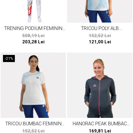
TRENING PODIUM FEMININ
TRICOU POLY ALB
PEAK TEAMROMANIA19
TEAMROMANIA PARIS24
508,19 Lei
152,52 Lei
ALB/ROSU
203,28 Lei
121,00 Lei
-21%
TRICOU BUMBAC FEMININ
HANORAC PEAK BUMBAC
TEAMROMANIA PARIS24
DAMA GRI/ROZ
152,52 Lei
169,81 Lei