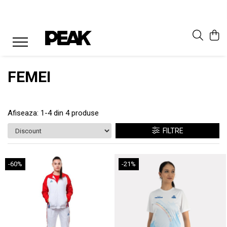
FEMEI
Afiseaza:
1-
4
din
4
produse
FILTRE
-60%
-21%