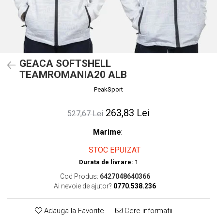
GEACA SOFTSHELL
TEAMROMANIA20 ALB
PeakSport
263,83 Lei
527,67 Lei
Marime
:
STOC EPUIZAT
Durata de livrare:
1
Cod Produs:
6427048640366
Ai nevoie de ajutor?
0770.538.236
Adauga la Favorite
Cere informatii