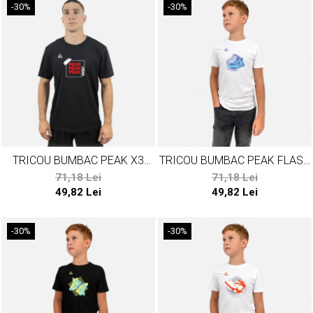
-30%
-30%
TRICOU BUMBAC PEAK X3
TRICOU BUMBAC PEAK FLASH
NEGRU
ALB
71,18 Lei
71,18 Lei
49,82 Lei
49,82 Lei
-30%
-30%