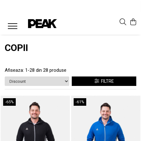
COPII
Afiseaza:
1-
28
din
28
produse
FILTRE
-65%
-61%