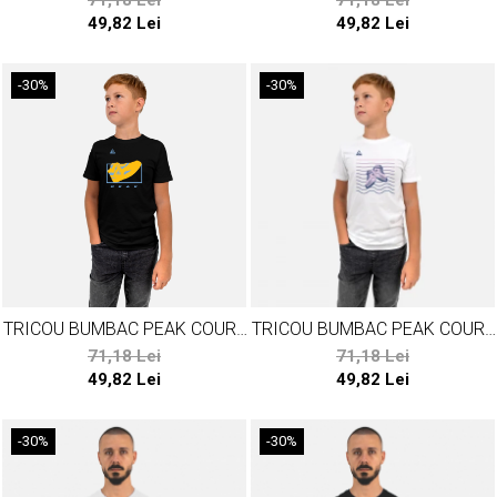
71,18 Lei
71,18 Lei
49,82 Lei
49,82 Lei
-30%
-30%
TRICOU BUMBAC PEAK COURT
TRICOU BUMBAC PEAK COURT
II NEGRU
II ALB
71,18 Lei
71,18 Lei
49,82 Lei
49,82 Lei
-30%
-30%