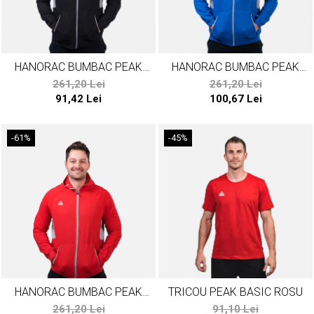
HANORAC BUMBAC PEAK
HANORAC BUMBAC PEAK
DOWNTOWN NEGRU/GRI
DOWNTOWN ALBASTRU/GRI
261,20 Lei
261,20 Lei
91,42 Lei
100,67 Lei
-61%
-45%
HANORAC BUMBAC PEAK
TRICOU PEAK BASIC ROSU
DOWNTOWN ROSU/GRI
261,20 Lei
91,10 Lei