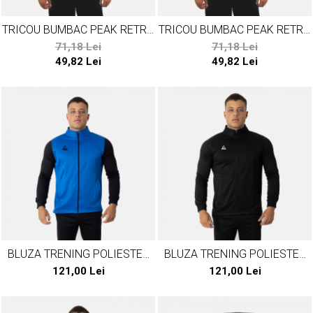
TRICOU BUMBAC PEAK RETRO
TRICOU BUMBAC PEAK RETRO
ALBASTRU
ROSU
71,18 Lei
71,18 Lei
49,82 Lei
49,82 Lei
BLUZA TRENING POLIESTER
BLUZA TRENING POLIESTER
PEAK TEAM23 ALBASTRU
PEAK TEAM23 NEGRU
121,00 Lei
121,00 Lei