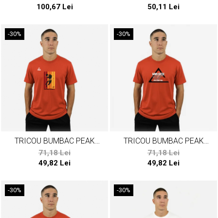
100,67 Lei
50,11 Lei
-30%
-30%
TRICOU BUMBAC PEAK
TRICOU BUMBAC PEAK
BASKETBALL ROSU
POTENTIAL ROSU
71,18 Lei
71,18 Lei
49,82 Lei
49,82 Lei
-30%
-30%