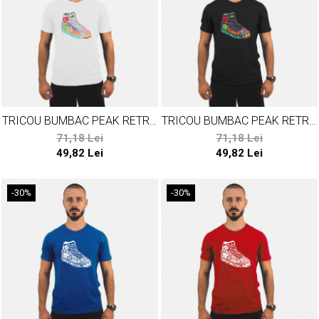
TRICOU BUMBAC PEAK RETRO
TRICOU BUMBAC PEAK RETRO
ALB
NEGRU
71,18 Lei
71,18 Lei
49,82 Lei
49,82 Lei
-30%
-30%