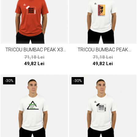
TRICOU BUMBAC PEAK X3
TRICOU BUMBAC PEAK
ROSU
BASKETBALL ALB
71,18 Lei
71,18 Lei
49,82 Lei
49,82 Lei
-30%
-30%