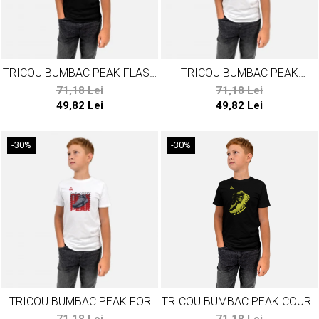
TRICOU BUMBAC PEAK FLASH
TRICOU BUMBAC PEAK
NEGRU
FREEFLOW ALB
71,18 Lei
71,18 Lei
49,82 Lei
49,82 Lei
-30%
-30%
TRICOU BUMBAC PEAK FOR
TRICOU BUMBAC PEAK COURT
THE GAME ALB
I NEGRU